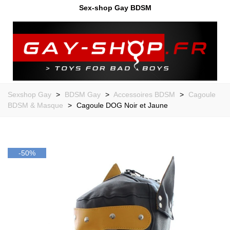
Sex-shop Gay BDSM
Sexshop Gay
>
BDSM Gay
>
Accessoires BDSM
>
Cagoule
BDSM & Masque
>
Cagoule DOG Noir et Jaune
-50%