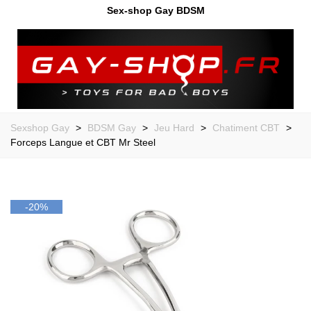
Sex-shop Gay BDSM
Sexshop Gay
>
BDSM Gay
>
Jeu Hard
>
Chatiment CBT
>
Forceps Langue et CBT Mr Steel
-20%