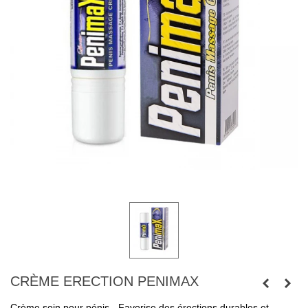
CRÈME ERECTION PENIMAX
Crème soin pour pénis - Favorise des érections durables et