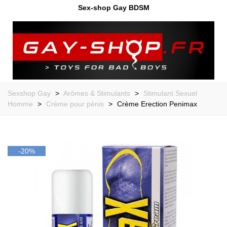
Sex-shop Gay BDSM
Sexshop Gay
>
Arômes & Stimulants
>
Stimulant Sexuel
Homme
>
Crème pour pénis
>
Crème Erection Penimax
-20%