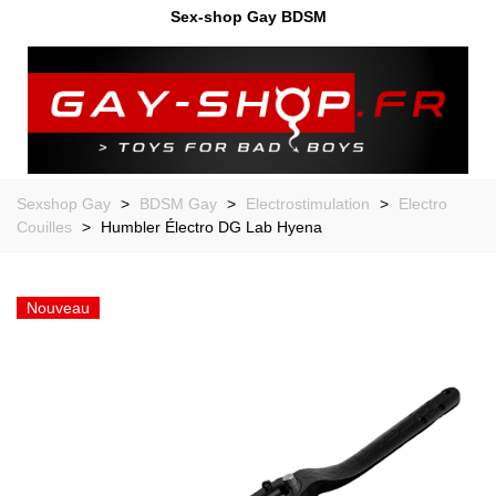
Sex-shop Gay BDSM
Sexshop Gay
>
BDSM Gay
>
Electrostimulation
>
Electro
Couilles
>
Humbler Électro DG Lab Hyena
Nouveau