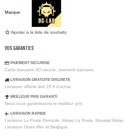
Marque:
Ajouter à la liste de souhaits
VOS GARANTIES
PAIEMENT SECURISE
Carte bancaire 3D sécure, virement bancaire
LIVRAISON GRATUITE DISCRETE
Livraison offerte dès 29 € d'achat
MEILLEUR PRIX GARANTI
Nous vous garantissons le meilleur prix
LIVRAISON RAPIDE
Livraison La Poste Domicile, Relais La Poste, Mondial Relay.
Livraison Outre Mer et Belgique.