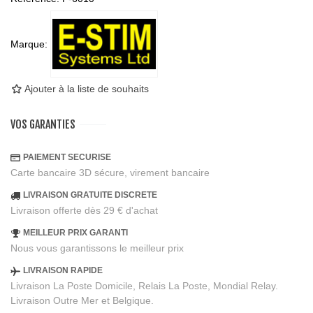
Marque:
Ajouter à la liste de souhaits
VOS GARANTIES
PAIEMENT SECURISE
Carte bancaire 3D sécure, virement bancaire
LIVRAISON GRATUITE DISCRETE
Livraison offerte dès 29 € d'achat
MEILLEUR PRIX GARANTI
Nous vous garantissons le meilleur prix
LIVRAISON RAPIDE
Livraison La Poste Domicile, Relais La Poste, Mondial Relay.
Livraison Outre Mer et Belgique.