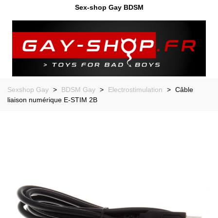
Sex-shop Gay BDSM
Sexshop Gay
>
BDSM Gay
>
Electrostimulation
>
Câble
liaison numérique E-STIM 2B