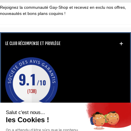
Rejoignez la communauté Gay-Shop et recevez en exclu nos offres,
nouveautés et bons plans coquins !
LE CLUB RÉCOMPENSE ET PRIVILÈGE
GAY-SHOP