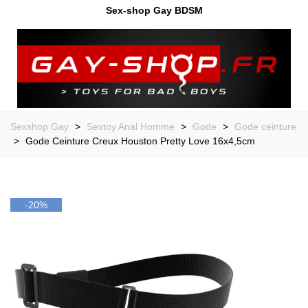
Sex-shop Gay BDSM
Sexshop Gay
>
Sextoy Anal Homme
>
Gode
>
Gode ceinture
>
Gode Ceinture Creux Houston Pretty Love 16x4,5cm
-20%