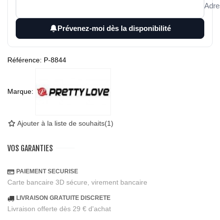
Adre
Prévenez-moi dès la disponibilité
Référence:
P-8844
Marque:
Ajouter à la liste de souhaits
(
1
)
VOS GARANTIES
PAIEMENT SECURISE
Carte bancaire 3D sécure, virement bancaire
LIVRAISON GRATUITE DISCRETE
Livraison offerte dès 29 € d'achat