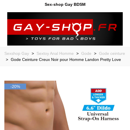
Sex-shop Gay BDSM
Sexshop Gay
>
Sextoy Anal Homme
>
Gode
>
Gode ceinture
>
Gode Ceinture Creux Noir pour Homme Landon Pretty Love
-20%