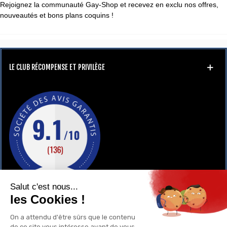
Rejoignez la communauté Gay-Shop et recevez en exclu nos offres,
nouveautés et bons plans coquins !
LE CLUB RÉCOMPENSE ET PRIVILÈGE
GAY-SHOP