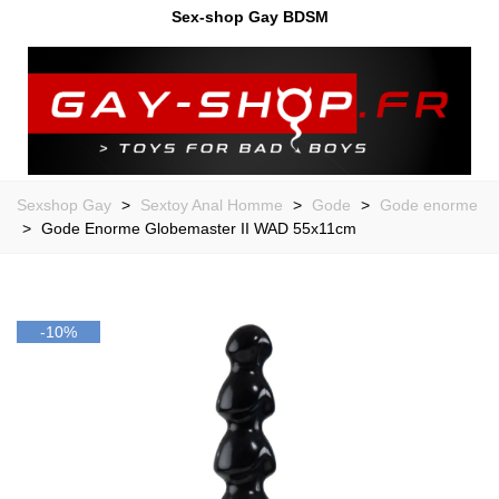
Sex-shop Gay BDSM
Sexshop Gay
>
Sextoy Anal Homme
>
Gode
>
Gode enorme
>
Gode Enorme Globemaster II WAD 55x11cm
-10%