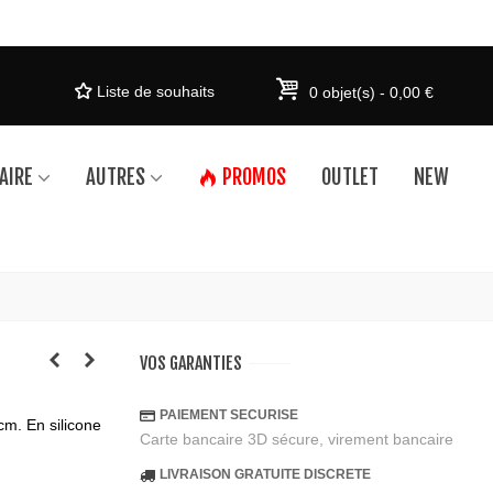
Liste de souhaits
0
objet(s)
-
0,00 €
AIRE
AUTRES
PROMOS
OUTLET
NEW
VOS GARANTIES
PAIEMENT SECURISE
cm. En silicone
Carte bancaire 3D sécure, virement bancaire
LIVRAISON GRATUITE DISCRETE