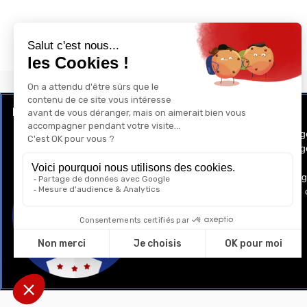
LE CLUB RÉCOMPENSE ET PRIVILÈGE
GAY-SHOP
Programme de Fidélité
Conditions g
Conditions gé
Cookies
Mentions lég
Politique de 