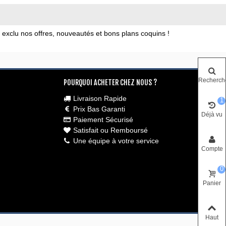
xclu nos offres, nouveautés et bons plans coquins !
Recherch
POURQUOI ACHETER CHEZ NOUS ?
Livraison Rapide
1
Prix Bas Garanti
Déjà vu
Paiement Sécurisé
Satisfait ou Remboursé
Une équipe à votre service
Compte
0
Panier
Haut