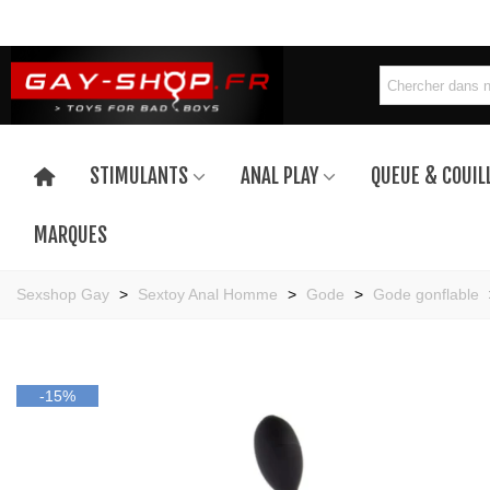
STIMULANTS
ANAL PLAY
QUEUE & COUIL
MARQUES
Sexshop Gay
>
Sextoy Anal Homme
>
Gode
>
Gode gonflable
-15%