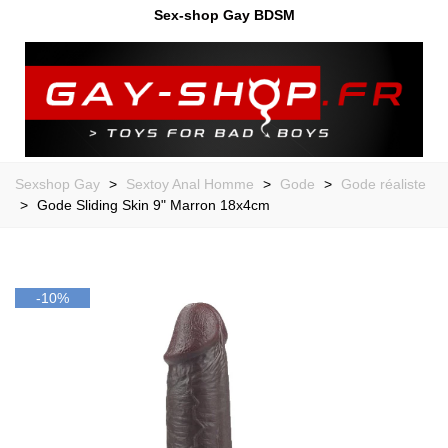
Sex-shop Gay BDSM
Sexshop Gay
>
Sextoy Anal Homme
>
Gode
>
Gode réaliste
>
Gode Sliding Skin 9" Marron 18x4cm
-10%