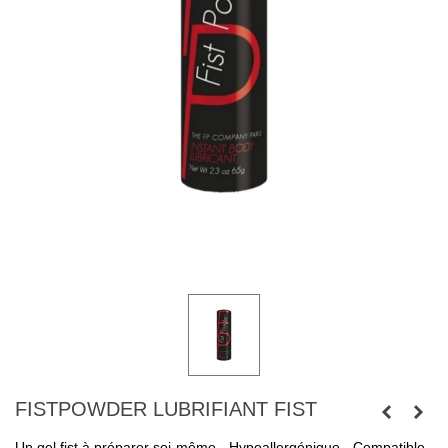
FISTPOWDER LUBRIFIANT FIST
Un gel fist à préparer soi-même - Hypoallergénique - Compatible