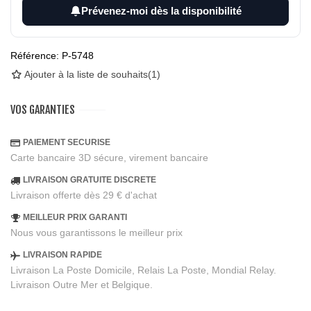
Prévenez-moi dès la disponibilité
Référence:
P-5748
Ajouter à la liste de souhaits
(
1
)
VOS GARANTIES
PAIEMENT SECURISE
Carte bancaire 3D sécure, virement bancaire
LIVRAISON GRATUITE DISCRETE
Livraison offerte dès 29 € d'achat
MEILLEUR PRIX GARANTI
Nous vous garantissons le meilleur prix
LIVRAISON RAPIDE
Livraison La Poste Domicile, Relais La Poste, Mondial Relay.
Livraison Outre Mer et Belgique.