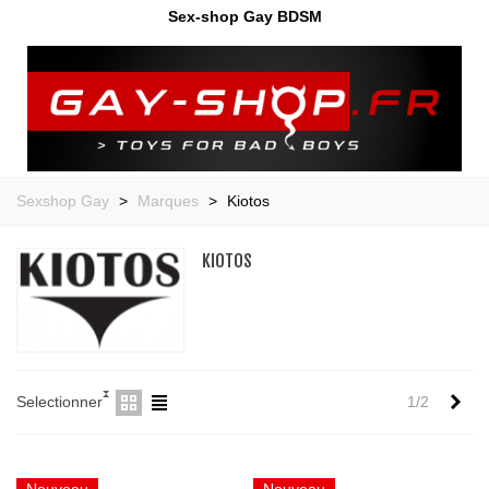
Sex-shop Gay BDSM
Sexshop Gay
>
Marques
>
Kiotos
KIOTOS
Sui
Selectionner
1/2