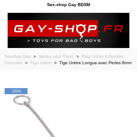
Sex-shop Gay BDSM
Sexshop Gay
>
Sextoy pour Pénis
>
Plug Urètre & Sondes
Urétrales
>
Tige urètre
>
Tige Urètre Longue avec Perles 8mm
-20%