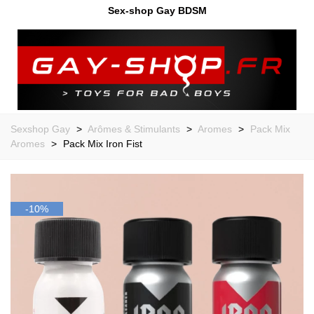
Sex-shop Gay BDSM
Sexshop Gay
>
Arômes & Stimulants
>
Aromes
>
Pack Mix
Aromes
>
Pack Mix Iron Fist
-10%