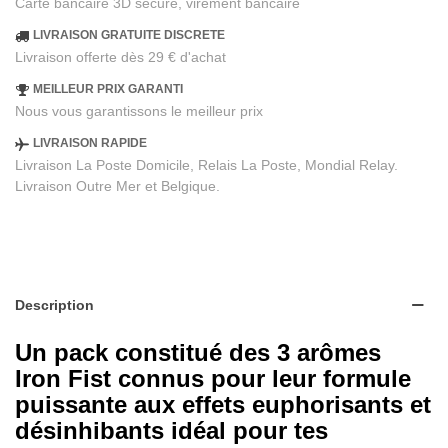
Carte bancaire 3D sécure, virement bancaire
LIVRAISON GRATUITE DISCRETE
Livraison offerte dès 29 € d'achat
MEILLEUR PRIX GARANTI
Nous vous garantissons le meilleur prix
LIVRAISON RAPIDE
Livraison La Poste Domicile, Relais La Poste, Mondial Relay.
Livraison Outre Mer et Belgique.
Description
Un pack constitué des 3 arômes
Iron Fist connus pour leur formule
puissante aux effets euphorisants et
désinhibants idéal pour tes