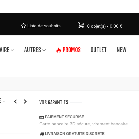
Liste de souhaits
0
objet(s)
-
0,00 €
AIRE
AUTRES
PROMOS
OUTLET
NEW
 -
VOS GARANTIES
PAIEMENT SECURISE
Carte bancaire 3D sécure, virement bancaire
LIVRAISON GRATUITE DISCRETE