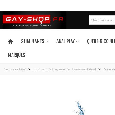
STIMULANTS
ANAL PLAY
QUEUE & COUIL
MARQUES
Sexshop Gay
>
Lubrifiant & Hygiène
>
Lavement Anal
>
Poire d