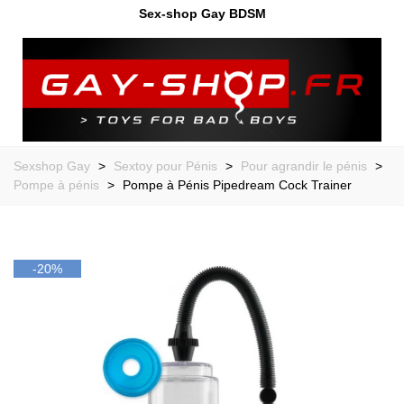
Sex-shop Gay BDSM
Sexshop Gay
>
Sextoy pour Pénis
>
Pour agrandir le pénis
>
Pompe à pénis
>
Pompe à Pénis Pipedream Cock Trainer
-20%