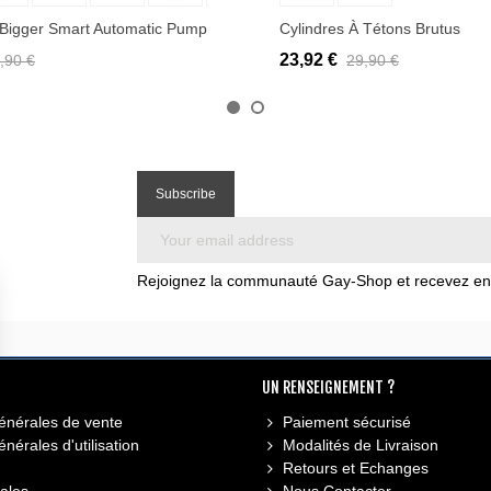
Bigger Smart Automatic Pump
Cylindres À Tétons Brutus
23,92 €
,90 €
29,90 €
Rejoignez la communauté Gay-Shop et recevez en e
UN RENSEIGNEMENT ?
énérales de vente
Paiement sécurisé
nérales d'utilisation
Modalités de Livraison
Retours et Echanges
ales
Nous Contacter