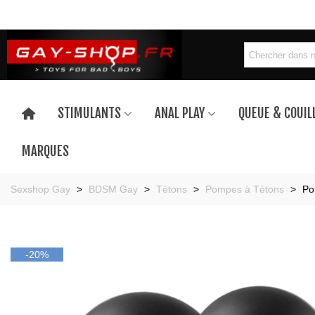
STIMULANTS
ANAL PLAY
QUEUE & COUIL
MARQUES
Sexshop Gay
>
BDSM Gay
>
Tétons
>
Pompes à Tétons
>
Po
-20%