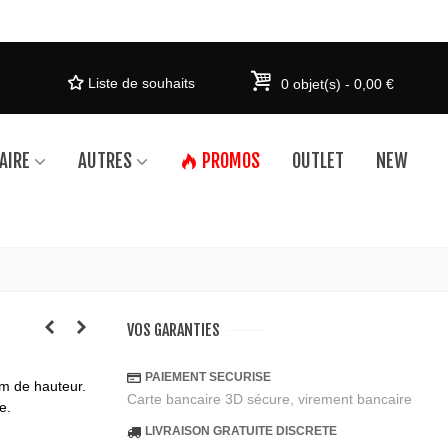
Liste de souhaits
0
objet(s)
-
0,00 €
AIRE
AUTRES
PROMOS
OUTLET
NEW
VOS GARANTIES
PAIEMENT SECURISE
cm de hauteur.
Carte bancaire 3D sécure, virement bancaire
e.
LIVRAISON GRATUITE DISCRETE