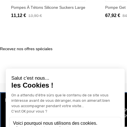
Pompes À Tétons Silicone Suckers Large
Pompe Get 
11,12 €
67,92 €
13,90 €
84
Recevez nos offres spéciales
LE CLUB RÉCOMPENSE ET PRIVILÈGE
GAY-SHOP
Programme de Fidélité
Conditions g
Conditions gé
Cookies
Mentions lég