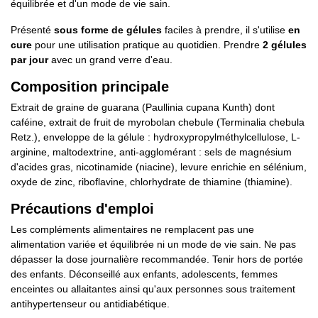
équilibrée et d'un mode de vie sain.
Présenté
sous forme de gélules
faciles à prendre, il s'utilise
en
cure
pour une utilisation pratique au quotidien. Prendre
2 gélules
par jour
avec un grand verre d'eau.
Composition principale
Extrait de graine de guarana (Paullinia cupana Kunth) dont
caféine, extrait de fruit de myrobolan chebule (Terminalia chebula
Retz.), enveloppe de la gélule : hydroxypropylméthylcellulose, L-
arginine, maltodextrine, anti-agglomérant : sels de magnésium
d'acides gras, nicotinamide (niacine), levure enrichie en sélénium,
oxyde de zinc, riboflavine, chlorhydrate de thiamine (thiamine).
Précautions d'emploi
Les compléments alimentaires ne remplacent pas une
alimentation variée et équilibrée ni un mode de vie sain. Ne pas
dépasser la dose journalière recommandée. Tenir hors de portée
des enfants. Déconseillé aux enfants, adolescents, femmes
enceintes ou allaitantes ainsi qu'aux personnes sous traitement
antihypertenseur ou antidiabétique.