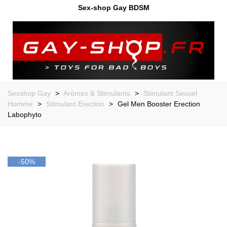
Sex-shop Gay BDSM
Sexshop Gay
>
Arômes & Stimulants
>
Stimulant Sexuel
Homme
>
Stimulant Erection
>
Gel Men Booster Erection
Labophyto
-50%