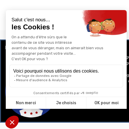
LE CLUB RÉCOMPENSE ET PRIVILÈGE
GAY-SHOP
Programme de Fidélité
Conditions g
Conditions gé
Cookies
Mentions lég
Politique de 