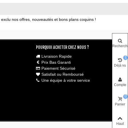
xclu nos offres, nouveautés et bons plans coquins !
Recherch
POURQUOI ACHETER CHEZ NOUS ?
Livraison Rapide
1
Prix Bas Garanti
Déjà vu
Paiement Sécurisé
Satisfait ou Remboursé
Une équipe à votre service
Compte
0
Panier
Haut