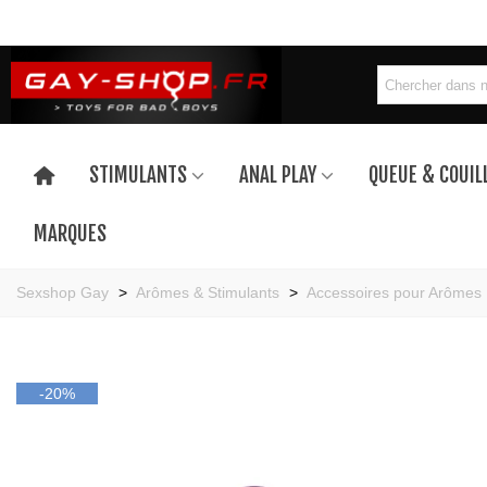
STIMULANTS
ANAL PLAY
QUEUE & COUIL
MARQUES
Sexshop Gay
>
Arômes & Stimulants
>
Accessoires pour Arômes
-20%