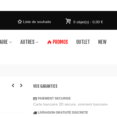
Liste de souhaits
0
objet(s)
-
0,00 €
AIRE
AUTRES
PROMOS
OUTLET
NEW
VOS GARANTIES
PAIEMENT SECURISE
Carte bancaire 3D sécure, virement bancaire
LIVRAISON GRATUITE DISCRETE