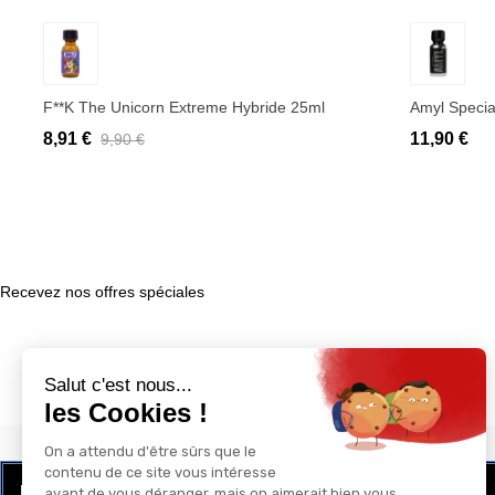
Ajouter au panier
Ajo
F**k The Unicorn Extreme Hybride 25ml
Amyl Specia
8,91 €
11,90 €
9,90 €
Recevez nos offres spéciales
LE CLUB RÉCOMPENSE ET PRIVILÈGE
GAY-SHOP