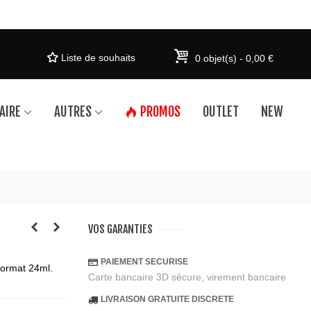
Liste de souhaits
0
objet(s)
-
0,00 €
AIRE
AUTRES
PROMOS
OUTLET
NEW
VOS GARANTIES
PAIEMENT SECURISE
format 24ml.
Carte bancaire 3D sécure, virement bancaire
LIVRAISON GRATUITE DISCRETE