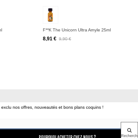
Ajouter au panier
ml
F**k The Unicorn Ultra Amyle 25ml
8,91 €
9,90 €
xclu nos offres, nouveautés et bons plans coquins !
Recherch
POURQUOI ACHETER CHEZ NOUS ?