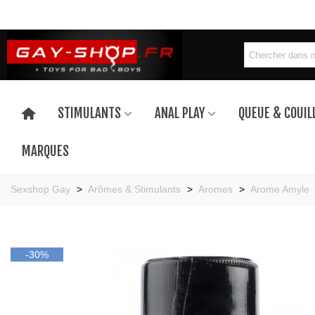
STIMULANTS
ANAL PLAY
QUEUE & COUIL
MARQUES
Sexshop Gay
>
Arômes & Stimulants
>
Aromes
>
Arome Amyle
-30%