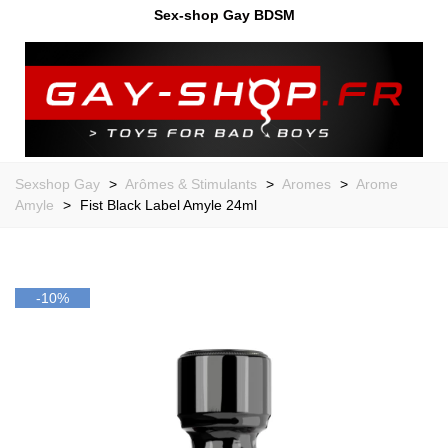
Sex-shop Gay BDSM
Sexshop Gay
>
Arômes & Stimulants
>
Aromes
>
Arome
Amyle
>
Fist Black Label Amyle 24ml
-10%