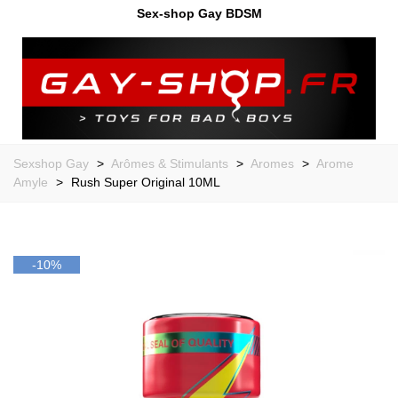
Sex-shop Gay BDSM
Sexshop Gay
>
Arômes & Stimulants
>
Aromes
>
Arome
Amyle
>
Rush Super Original 10ML
-10%