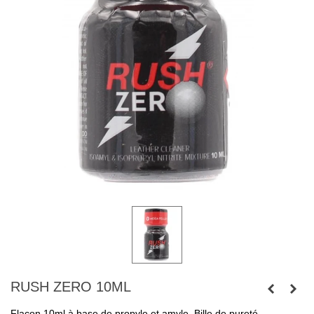
RUSH ZERO 10ML
Flacon 10ml à base de propyle et amyle. Bille de pureté.