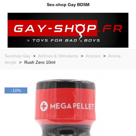
Sex-shop Gay BDSM
Sexshop Gay
>
Arômes & Stimulants
>
Aromes
>
Arome
Amyle
>
Rush Zero 10ml
-10%