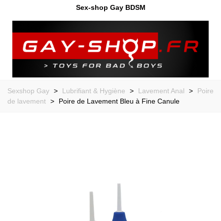
Sex-shop Gay BDSM
Sexshop Gay
>
Lubrifiant & Hygiène
>
Lavement Anal
>
Poire
de lavement
>
Poire de Lavement Bleu à Fine Canule