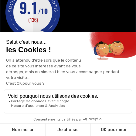
GAY-SHOP
UN RENSEIGNEMENT ?
POURQUOI ACHETER CHEZ NOUS ?
1
0
Menu
Recherche
Déjà vu
Compte
Panier
Haut