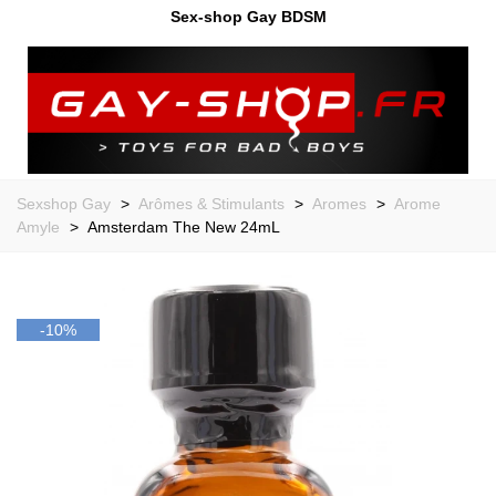
Sex-shop Gay BDSM
Sexshop Gay
>
Arômes & Stimulants
>
Aromes
>
Arome
Amyle
>
Amsterdam The New 24mL
-10%