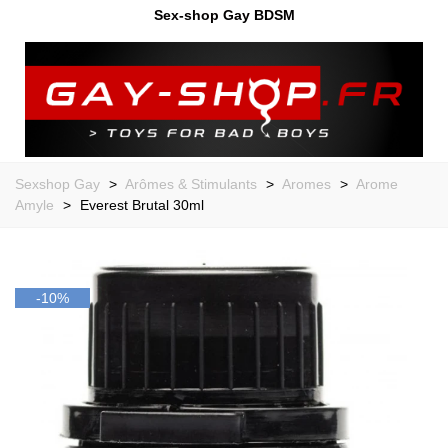
Sex-shop Gay BDSM
Sexshop Gay
>
Arômes & Stimulants
>
Aromes
>
Arome
Amyle
>
Everest Brutal 30ml
-10%