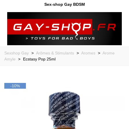
Sex-shop Gay BDSM
Sexshop Gay
>
Arômes & Stimulants
>
Aromes
>
Arome
Amyle
>
Ecstasy Pop 25ml
-10%