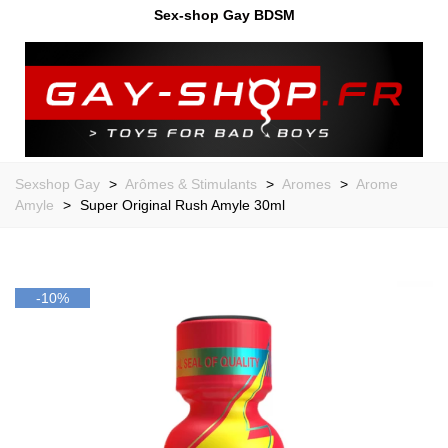
Sex-shop Gay BDSM
Sexshop Gay
>
Arômes & Stimulants
>
Aromes
>
Arome
Amyle
>
Super Original Rush Amyle 30ml
-10%